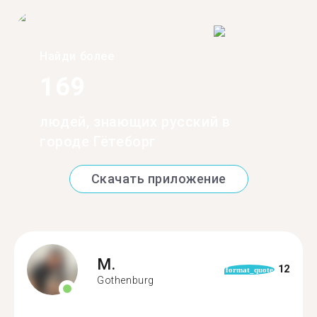
Найди более
169
людей, знающих русский в
городе Гётеборг
Скачать приложение
M.
12
format_quote
Gothenburg