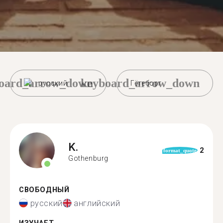
oard_arrow_down
keyboard_arrow_down
русский
Гётеборг
K.
2
format_quote
Gothenburg
СВОБОДНЫЙ
русский
английский