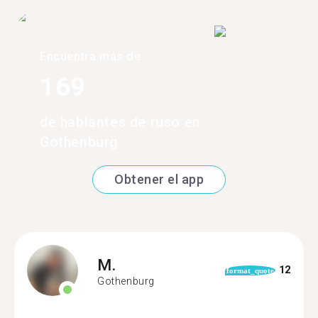
Encuentra más de
169
de hablantes de ruso en
Gothenburg
Obtener el app
M.
12
format_quote
Gothenburg