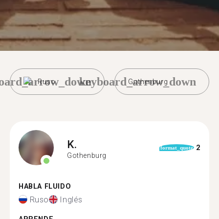
oard_arrow_down
keyboard_arrow_down
Ruso
Gothenburg
K.
2
format_quote
Gothenburg
HABLA FLUIDO
Ruso
Inglés