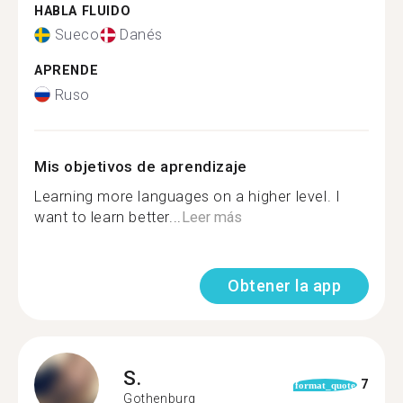
HABLA FLUIDO
Sueco
Danés
APRENDE
Ruso
Mis objetivos de aprendizaje
Learning more languages on a higher level. I
want to learn better...
Leer más
Obtener la app
S.
7
format_quote
Gothenburg