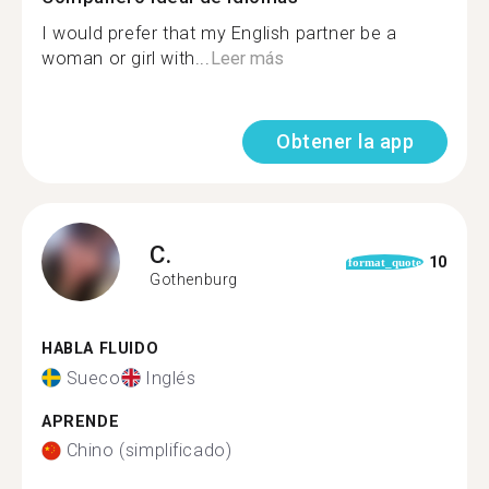
I would prefer that my English partner be a
woman or girl with...
Leer más
Obtener la app
C.
10
format_quote
Gothenburg
HABLA FLUIDO
Sueco
Inglés
APRENDE
Chino (simplificado)