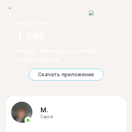
Найди более
1 369
людей, знающих русский в
городе Кукута
Скачать приложение
M.
Cajicá