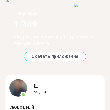
Найди более
1 369
людей, знающих французский в
городе Кукута
Скачать приложение
E.
Bogotá
СВОБОДНЫЙ