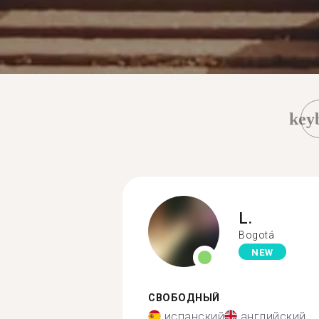
key
L.
Bogotá
NEW
СВОБОДНЫЙ
испанский
английский