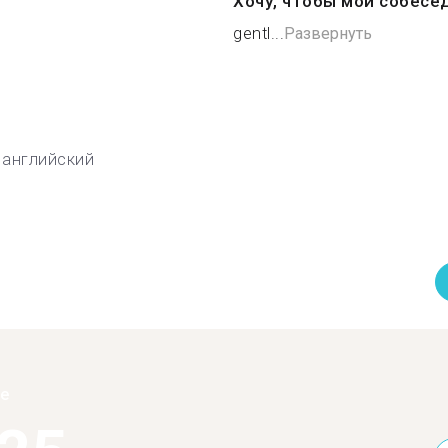
Хочу, чтобы мой собесе
gentl...
Развернуть
английский
ее