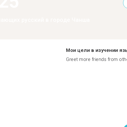
525
нающих русский в городе Чанша
Мои цели в изучении яз
Greet more friends from othe