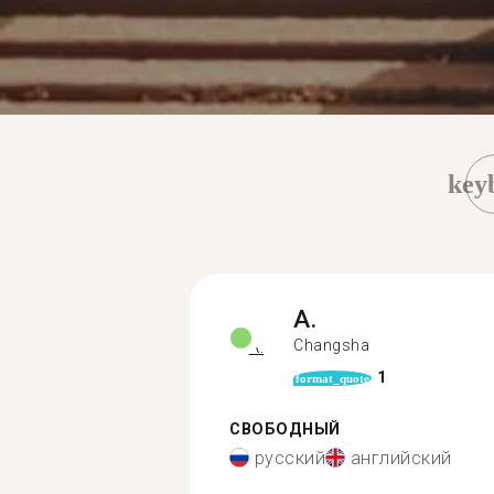
key
A.
Changsha
1
format_quote
СВОБОДНЫЙ
русский
английский