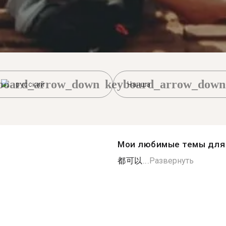
board_arrow_down
keyboard_arrow_down
русский
Чанша
Мои любимые темы для 
都可以...
Развернуть