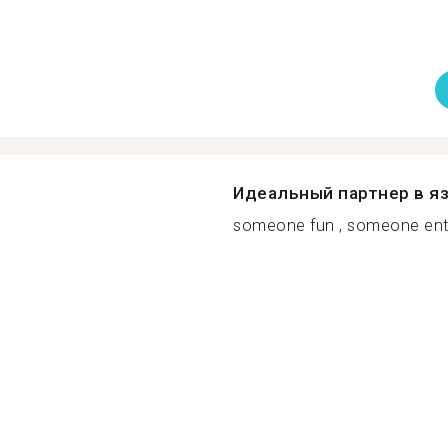
Идеальный партнер в я
someone fun , someone enth