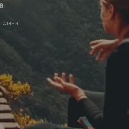
а
ителями