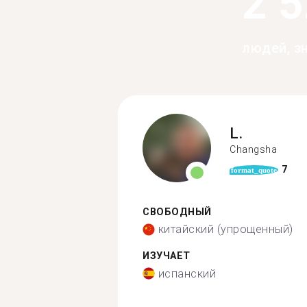
2 
людей, з
L.
Changsha
7
format_quote
СВОБОДНЫЙ
китайский (упрощенный)
ИЗУЧАЕТ
испанский