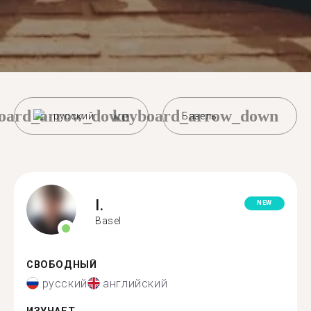
oard_arrow_down
keyboard_arrow_down
русский
Базель
I.
NEW
Basel
СВОБОДНЫЙ
русский
английский