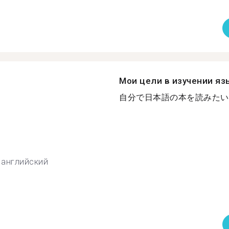
Мои цели в изучении яз
自分で日本語の本を読みたいで
английский