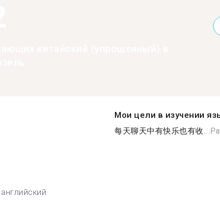
2
нающих китайский (упрощенный) в
азель
Мои цели в изучении яз
每天聊天中有快乐也有收...
Ра
английский