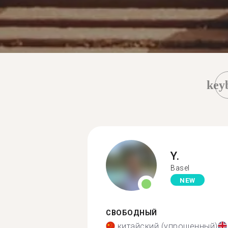
key
Y.
Basel
NEW
СВОБОДНЫЙ
китайский (упрощенный)