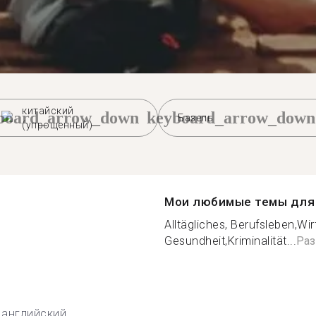
китайский
board_arrow_down
keyboard_arrow_down
Базель
(упрощенный)
Мои любимые темы для 
Alltägliches, Berufsleben,Wir
Gesundheit,Kriminalität...
Раз
английский