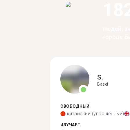
18
людей, з
городе Б
S.
Basel
СВОБОДНЫЙ
китайский (упрощенный)
ИЗУЧАЕТ