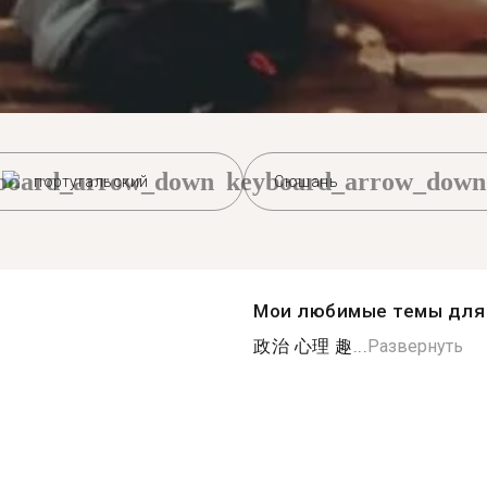
board_arrow_down
keyboard_arrow_down
португальский
Сюшань
Мои любимые темы для 
政治 心理 趣...
Развернуть