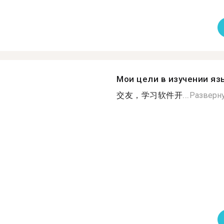
Мои цели в изучении яз
交友，学习软件开...
Разверн