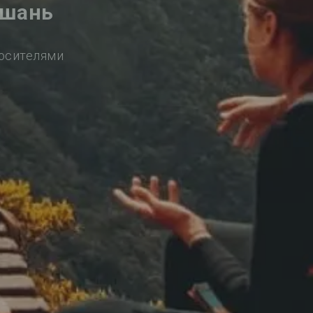
юшань
носителями