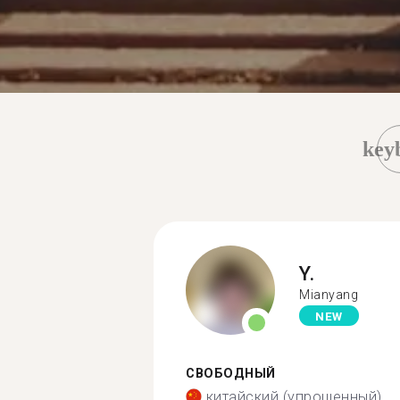
key
Y.
Mianyang
NEW
СВОБОДНЫЙ
китайский (упрощенный)