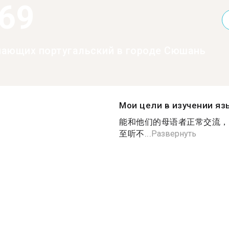
369
нающих португальский в городе Сюшань
Мои цели в изучении яз
能和他们的母语者正常交流，
至听不...
Развернуть