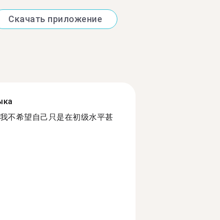
Скачать приложение
ыка
我不希望自己只是在初级水平甚