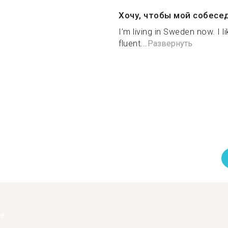
Хочу, чтобы мой собесе
I’m living in Sweden now. I l
fluent...
Развернуть
ее