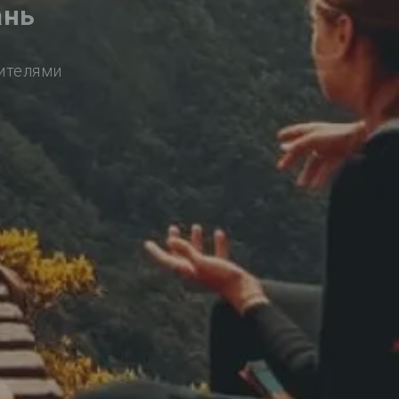
ань
сителями