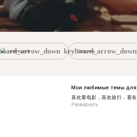
board_arrow_down
keyboard_arrow_down
немецкий
Сюшань
Мои любимые темы для 
喜欢看电影，喜欢旅行，看各处
Развернуть