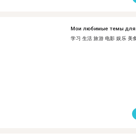
Мои любимые темы для 
学习 生活 旅游 电影 娱乐 美食 