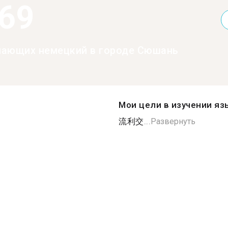
369
нающих немецкий в городе Сюшань
Мои цели в изучении яз
流利交...
Развернуть