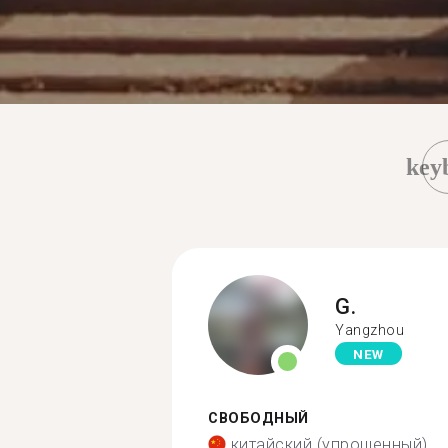
key
G.
Yangzhou
NEW
СВОБОДНЫЙ
китайский (упрощенный)