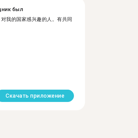
дник был
 Chinese 对我的国家感兴趣的人。有共同
Скачать приложение