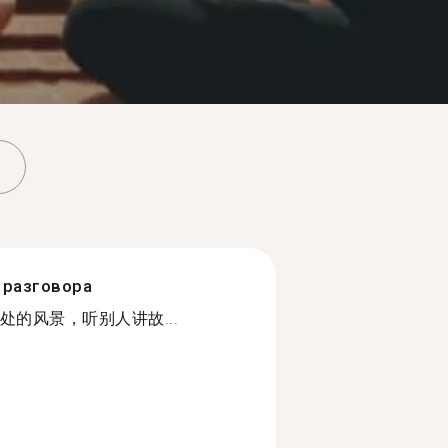
разговора
的风景，听别人讲故...