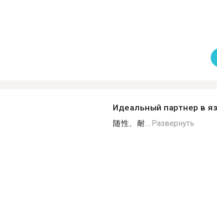
Идеальный партнер в я
随性、耐...
Развернуть