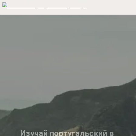
Изучай португальский в 