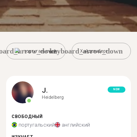
oard_arrow_down
keyboard_arrow_down
португальский
Хайдельберг
J.
NEW
Heidelberg
СВОБОДНЫЙ
португальский
английский