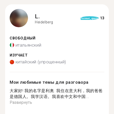
L.
13
format_quote
Heidelberg
СВОБОДНЫЙ
итальянский
ИЗУЧАЕТ
китайский (упрощенный)
Мои любимые темы для разговора
大家好! 我的名字是利奥. 我住在意大利，我的爸爸
是德国人。我学汉语。我喜欢中文和中国...
Развернуть