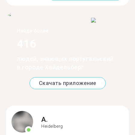
Найди более
416
людей, знающих португальский
в городе Хайдельберг
Скачать приложение
A.
Heidelberg