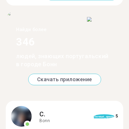
Найди более
346
людей, знающих португальский
в городе Бонн
Скачать приложение
C.
5
format_quote
Bonn