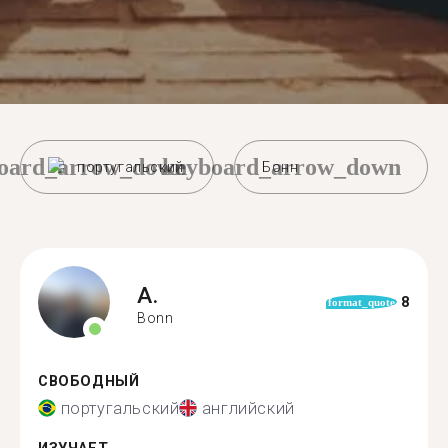
oard_arrow_down
keyboard_arrow_down
португальский
Бонн
A.
8
format_quote
Bonn
СВОБОДНЫЙ
португальский
английский