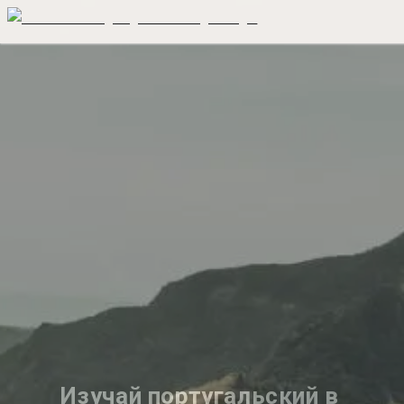
Изучай португальский в 