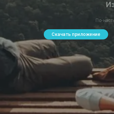
И
По-наст
Скачать приложение