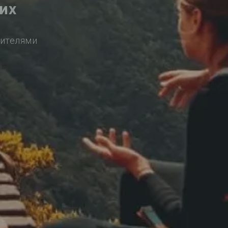
их
сителями