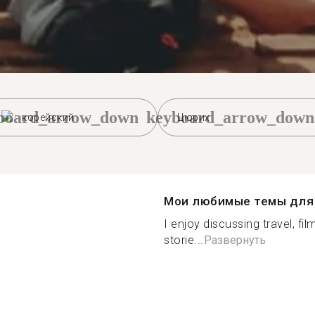
board_arrow_down
keyboard_arrow_down
корейский
Цюрих
Мои любимые темы для 
I enjoy discussing travel, fi
storie...
Развернуть