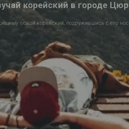
зучай корейский в городе Цюр
оящему освой корейский, подружившись с его но