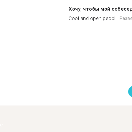
Хочу, чтобы мой собесе
Cool and open peopl...
Разв
ее