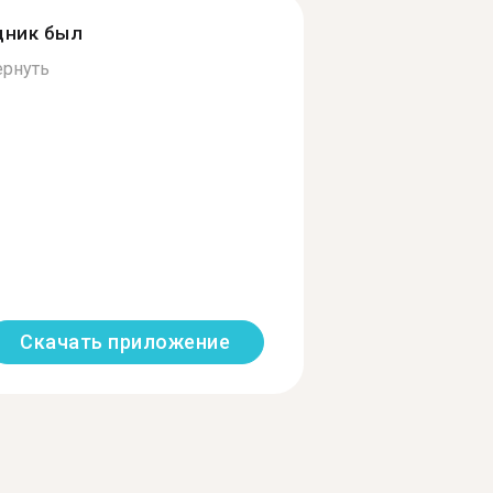
дник был
ернуть
Скачать приложение