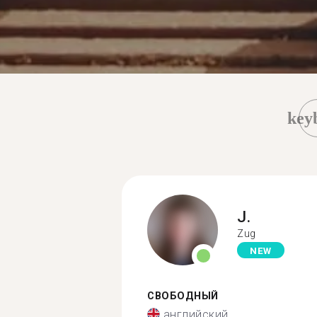
key
J.
Zug
NEW
СВОБОДНЫЙ
английский