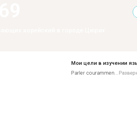
369
нающих корейский в городе Цюрих
Мои цели в изучении яз
Parler courammen...
Развер