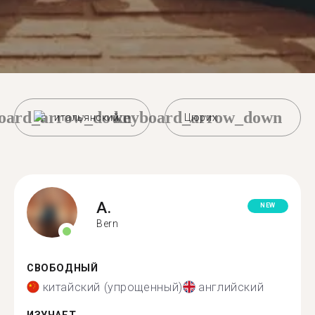
oard_arrow_down
keyboard_arrow_down
итальянский
Цюрих
A.
NEW
Bern
СВОБОДНЫЙ
китайский (упрощенный)
английский