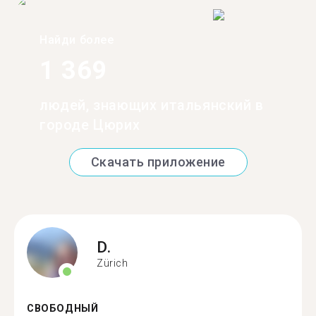
Найди более
1 369
людей, знающих итальянский в
городе Цюрих
Скачать приложение
D.
Zürich
СВОБОДНЫЙ