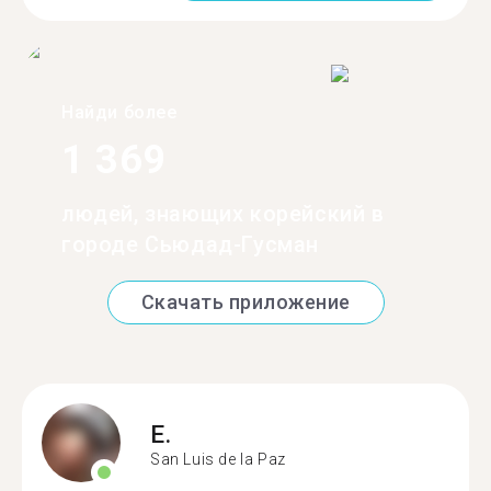
Найди более
1 369
людей, знающих корейский в
городе Сьюдад-Гусман
Скачать приложение
E.
San Luis de la Paz