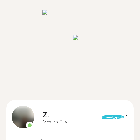
Z.
1
format_quote
Mexico City