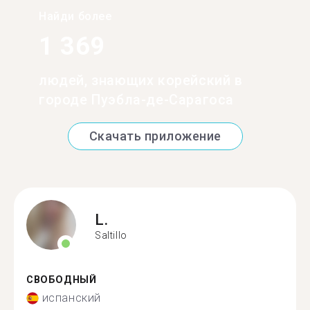
Найди более
1 369
людей, знающих корейский в
городе Пуэбла-де-Сарагоса
Скачать приложение
L.
Saltillo
СВОБОДНЫЙ
испанский