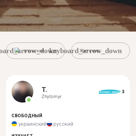
oard_arrow_down
keyboard_arrow_down
японский
Житомир
T.
3
format_quote
Zhytomyr
СВОБОДНЫЙ
украинский
русский