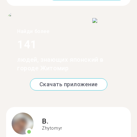
Найди более
141
людей, знающих японский в
городе Житомир
Скачать приложение
B.
Zhytomyr