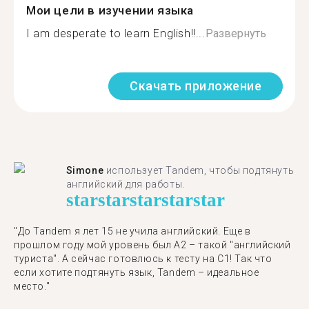
Мои цели в изучении языка
I am desperate to learn English!!...
Развернуть
Скачать приложение
Simone
использует Tandem, чтобы подтянуть
английский для работы.
star
star
star
star
star
"До Tandem я лет 15 не учила английский. Еще в
прошлом году мой уровень был A2 – такой "английский
туриста". А сейчас готовлюсь к тесту на C1! Так что
если хотите подтянуть язык, Tandem – идеальное
место."