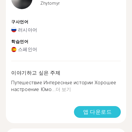
Zhytomyr
구사언어
러시아어
학습언어
스페인어
이야기하고 싶은 주제
Путешествие Интересные истории Хорошее
настроение Юмо...
더 보기
앱 다운로드