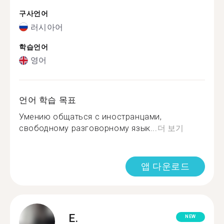
구사언어
러시아어
학습언어
영어
언어 학습 목표
Умению общаться с иностранцами,
свободному разговорному язык...
더 보기
앱 다운로드
E.
NEW