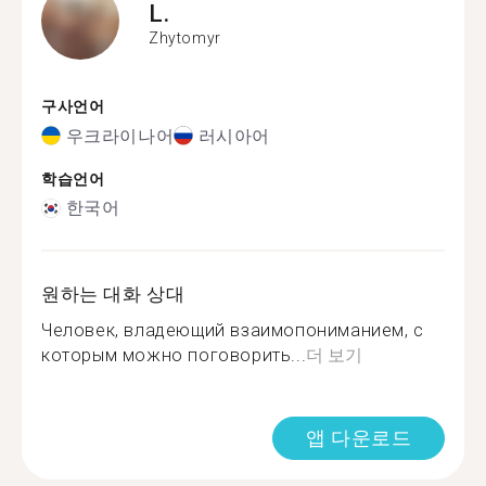
L.
Zhytomyr
구사언어
우크라이나어
러시아어
학습언어
한국어
원하는 대화 상대
Человек, владеющий взаимопониманием, с
которым можно поговорить...
더 보기
앱 다운로드