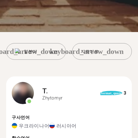
oard_arrow_down
keyboard_arrow_down
일본어
지토미르
T.
3
format_quote
Zhytomyr
구사언어
우크라이나어
러시아어