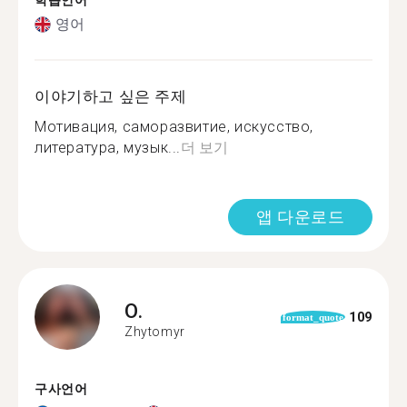
학습언어
영어
이야기하고 싶은 주제
Мотивация, саморазвитие, искусство,
литература, музык...
더 보기
앱 다운로드
O.
109
format_quote
Zhytomyr
구사언어