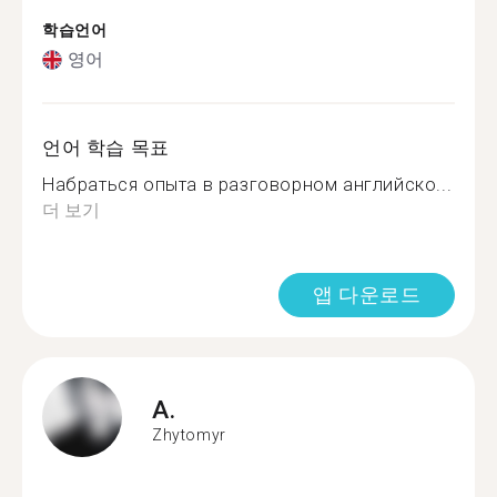
학습언어
영어
언어 학습 목표
Набраться опыта в разговорном английско...
더 보기
앱 다운로드
A.
Zhytomyr