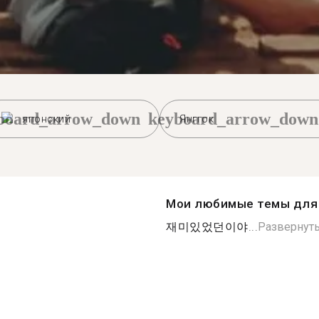
board_arrow_down
keyboard_arrow_down
японский
Янггок
Мои любимые темы для 
재미있었던이야...
Развернут