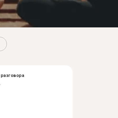
разговора
ь