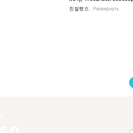
친절했으...
Развернуть
ее