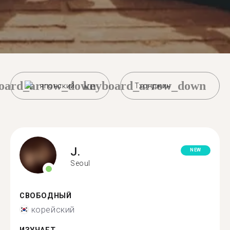
oard_arrow_down
keyboard_arrow_down
японский
Тхонджин
J.
NEW
Seoul
СВОБОДНЫЙ
корейский