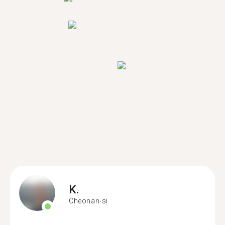
K.
Cheonan-si