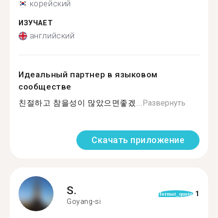
корейский
ИЗУЧАЕТ
английский
Идеальный партнер в языковом
сообществе
친절하고 참을성이 많았으면좋겠...
Развернуть
Скачать приложение
S.
1
format_quote
Goyang-si