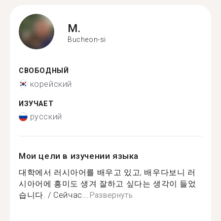
M.
Bucheon-si
СВОБОДНЫЙ
корейский
ИЗУЧАЕТ
русский
Мои цели в изучении языка
대학에서 러시아어를 배우고 있고, 배우다보니 러
시아어에 흥미도 생겨 잘하고 싶다는 생각이 들었
습니다. / Сейчас...
Развернуть