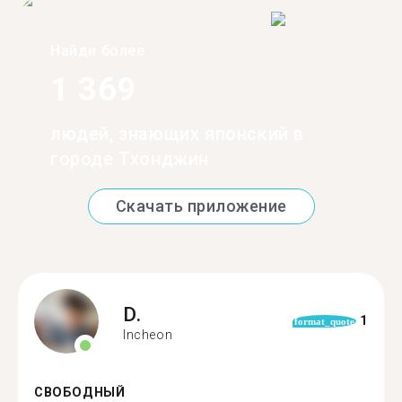
Найди более
1 369
людей, знающих японский в
городе Тхонджин
Скачать приложение
D.
1
format_quote
Incheon
СВОБОДНЫЙ