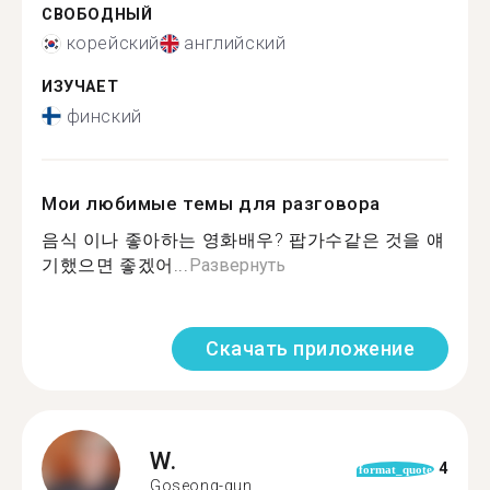
СВОБОДНЫЙ
корейский
английский
ИЗУЧАЕТ
финский
Мои любимые темы для разговора
음식 이나 좋아하는 영화배우? 팝가수같은 것을 얘
기했으면 좋겠어...
Развернуть
Скачать приложение
W.
4
format_quote
Goseong-gun