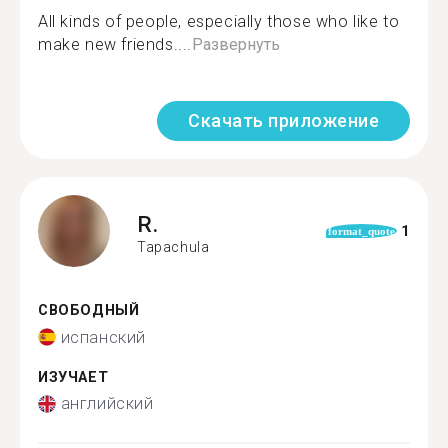
All kinds of people, especially those who like to
make new friends....
Развернуть
Скачать приложение
R.
1
format_quote
Tapachula
СВОБОДНЫЙ
испанский
ИЗУЧАЕТ
английский