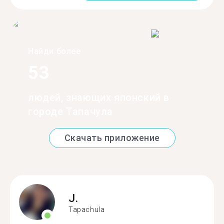
Найди более
53
людей, знающих японский в
городе Тапачула
Скачать приложение
J.
Tapachula