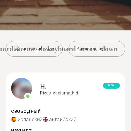
oard_arrow_down
keyboard_arrow_down
японский
Васиамадрид
H.
NEW
Rivas-Vaciamadrid
СВОБОДНЫЙ
испанский
английский