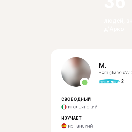
36
людей, з
д'Арко
M.
Pomigliano d'Ar
2
format_quote
СВОБОДНЫЙ
итальянский
ИЗУЧАЕТ
испанский