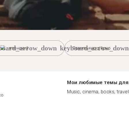
board_arrow_down
keyboard_arrow_down
японский
Помильяно-д'Арко
Мои любимые темы для 
Music, cinema, books, travel
co