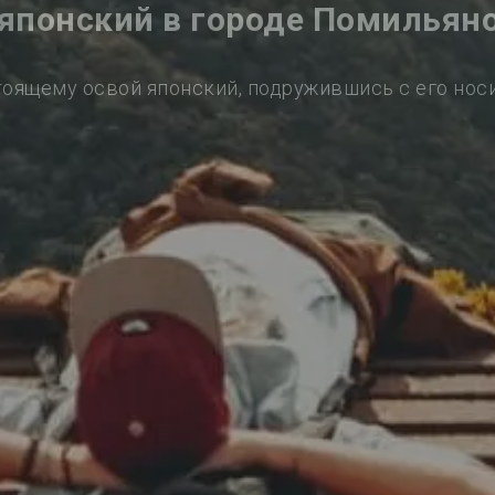
 японский в городе Помильяно
тоящему освой японский, подружившись с его нос