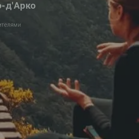
-д'Арко
ителями