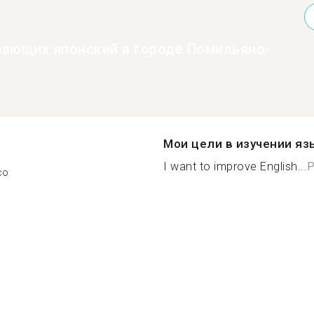
нающих японский в городе Помильяно-
Мои цели в изучении яз
I want to improve English...
Р
co