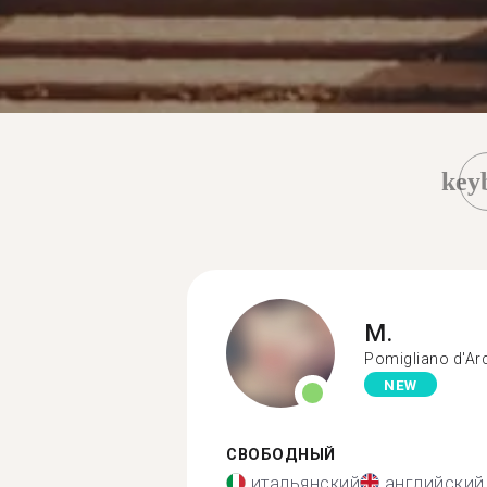
key
M.
Pomigliano d'Ar
NEW
СВОБОДНЫЙ
итальянский
английский