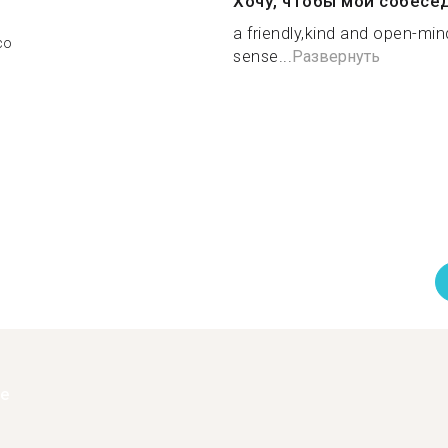
Хочу, чтобы мой собесе
a friendly,kind and open-mi
co
sense...
Развернуть
ее