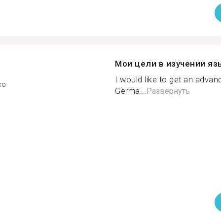
Мои цели в изучении яз
I would like to get an advan
co
Germa...
Развернуть