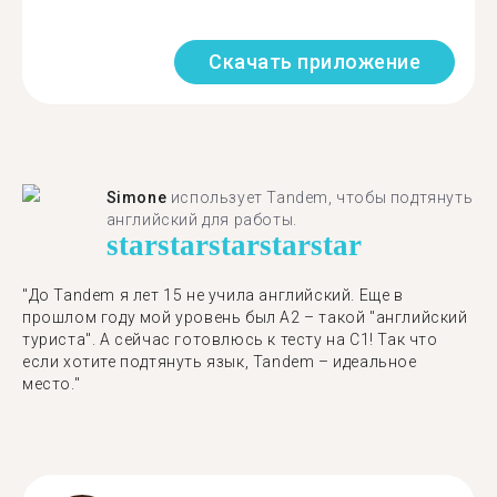
Скачать приложение
Simone
использует Tandem, чтобы подтянуть
английский для работы.
star
star
star
star
star
"До Tandem я лет 15 не учила английский. Еще в
прошлом году мой уровень был A2 – такой "английский
туриста". А сейчас готовлюсь к тесту на C1! Так что
если хотите подтянуть язык, Tandem – идеальное
место."