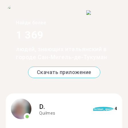
Найди более
1 369
людей, знающих итальянский в
городе Сан-Мигель-де-Тукуман
Скачать приложение
D.
4
format_quote
Quilmes