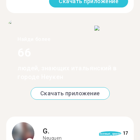
Скачать приложение
Найди более
66
людей, знающих итальянский в
городе Неукен
Скачать приложение
G.
17
format_quote
Neuquen