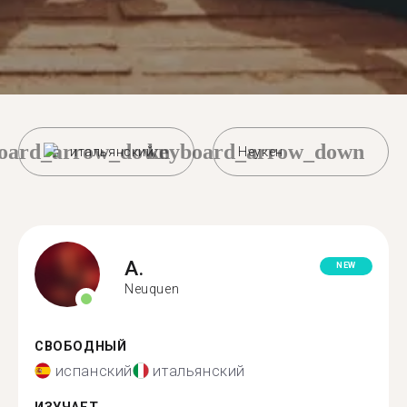
oard_arrow_down
keyboard_arrow_down
итальянский
Неукен
A.
NEW
Neuquen
СВОБОДНЫЙ
испанский
итальянский