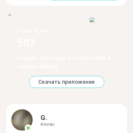
Найди более
507
людей, знающих итальянский в
городе Химки
Скачать приложение
G.
Khimki