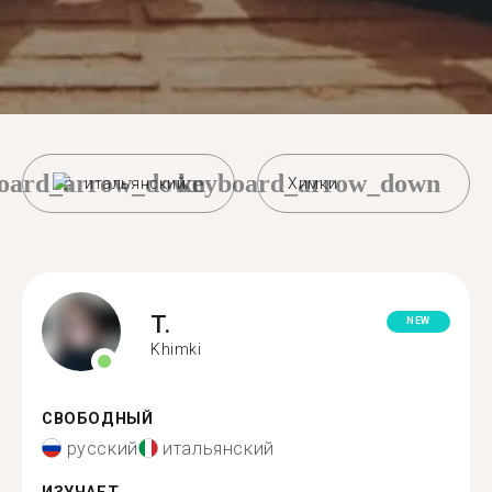
oard_arrow_down
keyboard_arrow_down
итальянский
Химки
T.
NEW
Khimki
СВОБОДНЫЙ
русский
итальянский