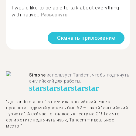
I would like to be able to talk about everything
with native...
Развернуть
Скачать приложение
Simone
использует Tandem, чтобы подтянуть
английский для работы.
star
star
star
star
star
"До Tandem я лет 15 не учила английский. Еще в
прошлом году мой уровень был A2 – такой "английский
туриста". А сейчас готовлюсь к тесту на C1! Так что
если хотите подтянуть язык, Tandem – идеальное
место."