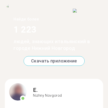
Найди более
1 223
людей, знающих итальянский в
городе Нижний Новгород
Скачать приложение
E.
Nizhny Novgorod