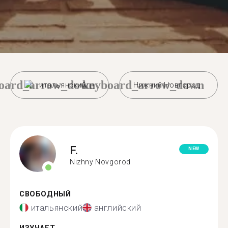
oard_arrow_down
keyboard_arrow_down
итальянский
Нижний Новгород
F.
NEW
Nizhny Novgorod
СВОБОДНЫЙ
итальянский
английский