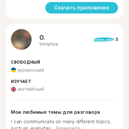
Скачать приложение
O.
3
format_quote
Vinnytsia
СВОБОДНЫЙ
украинский
ИЗУЧАЕТ
английский
Мои любимые темы для разговора
I can communicate on many different topics,
such as: everyday,...
Развернуть