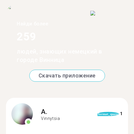
Найди более
259
людей, знающих немецкий в
городе Винница
Скачать приложение
A.
1
format_quote
Vinnytsia