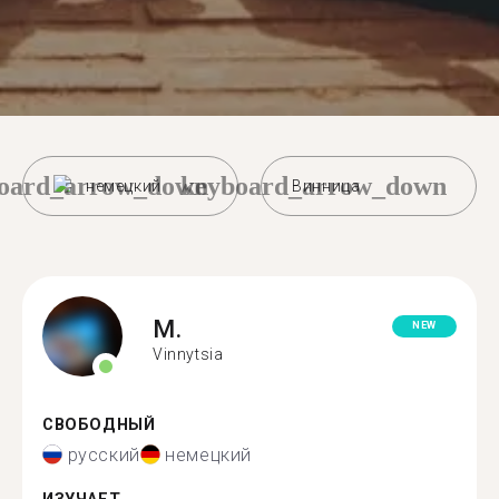
oard_arrow_down
keyboard_arrow_down
немецкий
Винница
M.
NEW
Vinnytsia
СВОБОДНЫЙ
русский
немецкий