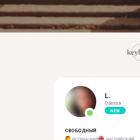
key
L.
Odessa
NEW
СВОБОДНЫЙ
испанский
английский