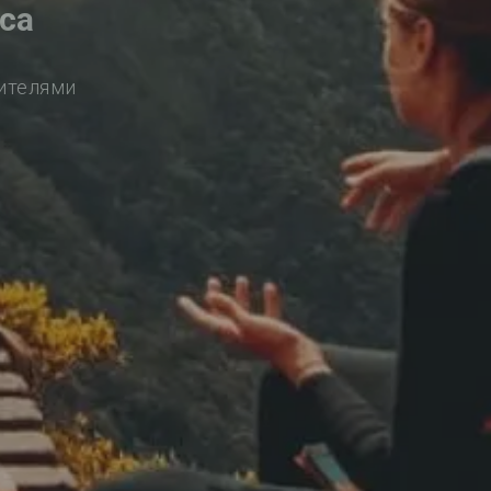
са
сителями