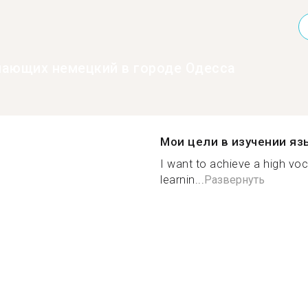
нающих немецкий в городе Одесса
Мои цели в изучении яз
I want to achieve a high voc
learnin...
Развернуть