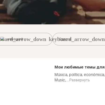
board_arrow_down
keyboard_arrow_down
немецкий
Одесса
Мои любимые темы для 
Música, política, económica, 
Music,...
Развернуть