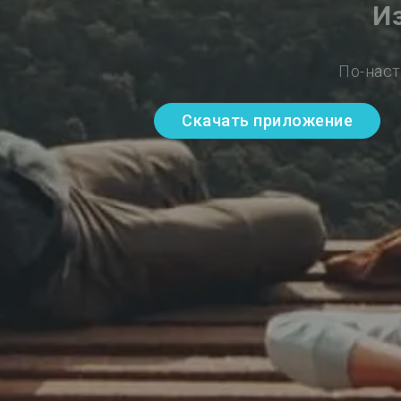
И
По-наст
Скачать приложение