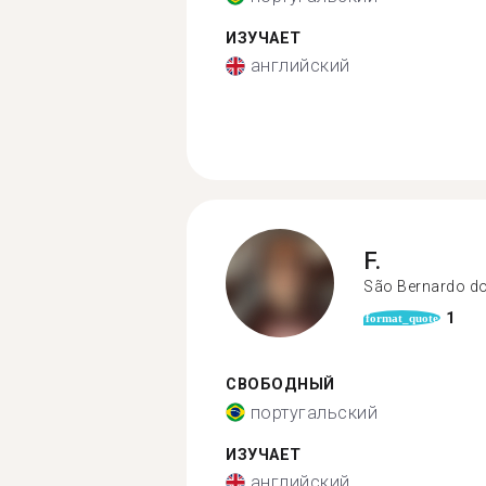
ИЗУЧАЕТ
английский
F.
São Bernardo d
1
format_quote
СВОБОДНЫЙ
португальский
ИЗУЧАЕТ
английский