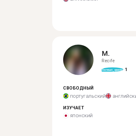
M.
Recife
1
format_quote
СВОБОДНЫЙ
португальский
английск
ИЗУЧАЕТ
японский