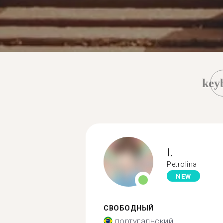
key
I.
Petrolina
NEW
СВОБОДНЫЙ
португальский