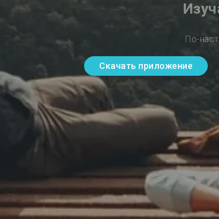
Изуч
По-наст
Скачать приложение