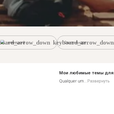
board_arrow_down
keyboard_arrow_down
немецкий
Санту-Андре
Мои любимые темы для 
Qualquer um...
Развернуть