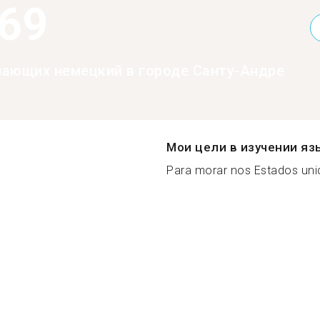
369
нающих немецкий в городе Санту-Андре
Мои цели в изучении яз
Para morar nos Estados unid