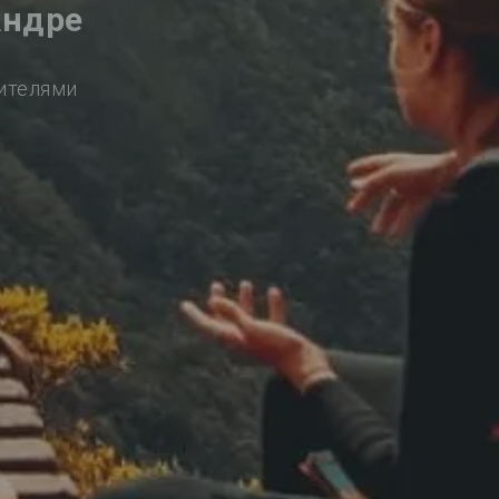
Андре
сителями