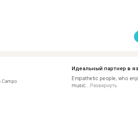
Идеальный партнер в я
Empathetic people, who enjoy
o Campo
music...
Развернуть