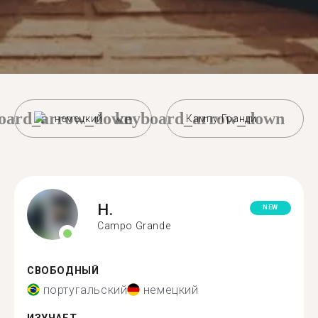
oard_arrow_down
keyboard_arrow_down
немецкий
Кампу-Гранди
H.
NEW
Campo Grande
СВОБОДНЫЙ
португальский
немецкий