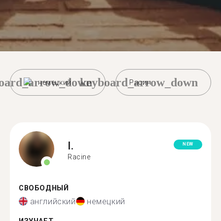
oard_arrow_down
keyboard_arrow_down
немецкий
Расин
I.
NEW
Racine
СВОБОДНЫЙ
английский
немецкий