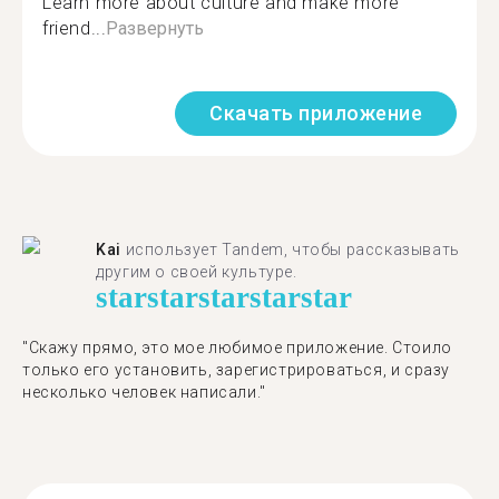
Learn more about culture and make more
friend...
Развернуть
Скачать приложение
Kai
использует Tandem, чтобы рассказывать
другим о своей культуре.
star
star
star
star
star
"Скажу прямо, это мое любимое приложение. Стоило
только его установить, зарегистрироваться, и сразу
несколько человек написали."