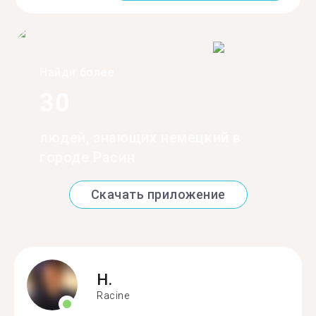
Найди более
30
людей, знающих немецкий в
городе Расин
Скачать приложение
H.
Racine