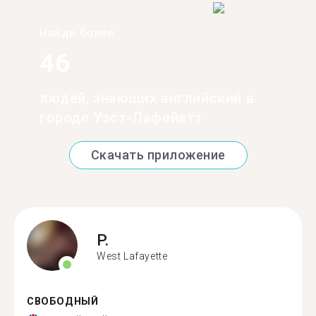
Найди более
46
людей, знающих английский в
городе Уэст-Лафейетт
Скачать приложение
P.
West Lafayette
СВОБОДНЫЙ