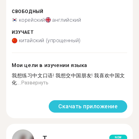
СВОБОДНЫЙ
корейский
английский
ИЗУЧАЕТ
китайский (упрощенный)
Мои цели в изучении языка
我想练习中文口语! 我想交中国朋友! 我喜欢中国文
化...
Развернуть
Скачать приложение
T.
NEW