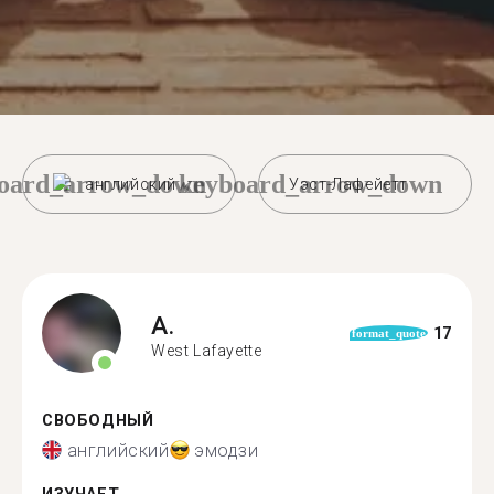
oard_arrow_down
keyboard_arrow_down
английский
Уэст-Лафейетт
A.
17
format_quote
West Lafayette
СВОБОДНЫЙ
английский
эмодзи