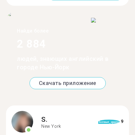
Найди более
2 884
людей, знающих английский в
городе Нью-Йорк
Скачать приложение
S.
9
format_quote
New York