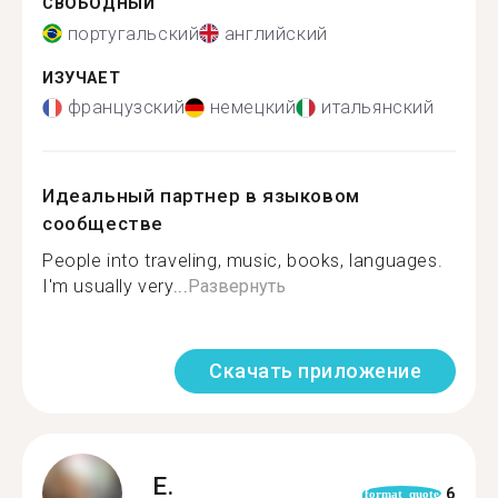
СВОБОДНЫЙ
португальский
английский
ИЗУЧАЕТ
французский
немецкий
итальянский
Идеальный партнер в языковом
сообществе
People into traveling, music, books, languages.
I'm usually very...
Развернуть
Скачать приложение
E.
6
format_quote