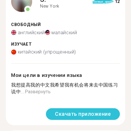
12
format_quote
New York
СВОБОДНЫЙ
английский
малайский
ИЗУЧАЕТ
китайский (упрощенный)
Мои цели в изучении языка
我想提高我的中文我希望我有机会将来去中国练习
说中...
Развернуть
Скачать приложение