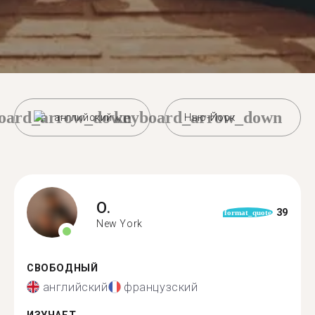
oard_arrow_down
keyboard_arrow_down
английский
Нью-Йорк
O.
39
format_quote
New York
СВОБОДНЫЙ
английский
французский