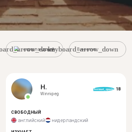
oard_arrow_down
keyboard_arrow_down
нидерландский
Виннипег
H.
18
format_quote
Winnipeg
СВОБОДНЫЙ
английский
нидерландский