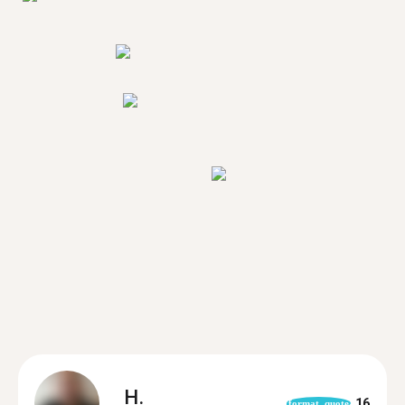
H.
16
format_quote