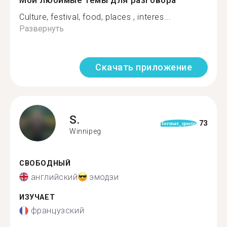
Мои любимые темы для разговора
Culture, festival, food, places , interes...
Развернуть
Скачать приложение
S.
73
format_quote
Winnipeg
СВОБОДНЫЙ
английский
эмодзи
ИЗУЧАЕТ
французский