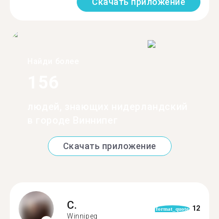
Скачать приложение
Найди более
156
людей, знающих нидерландский
в городе Виннипег
Скачать приложение
C.
12
format_quote
Winnipeg