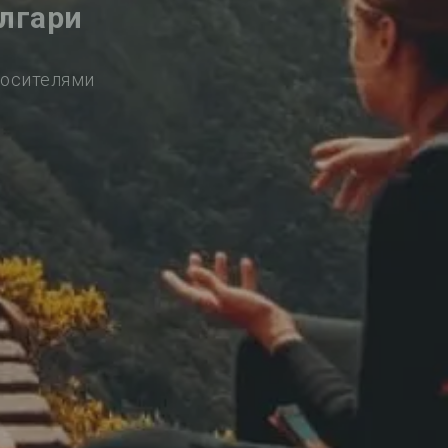
лгари
носителями