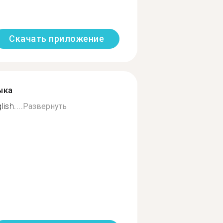
Скачать приложение
ыка
ish....
Развернуть