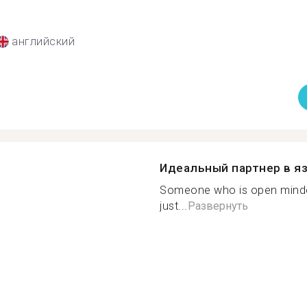
английский
Идеальный партнер в я
Someone who is open minded 
just...
Развернуть