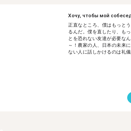
Хочу, чтобы мой собесе
正直なところ、僕はもっとう
るんだ。僕を直したり、もっ
とを恐れない友達が必要なん
～！農家の人、日本の未来に
ない人に話しかけるのは礼儀だ。 
ее