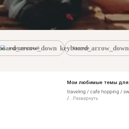
board_arrow_down
keyboard_arrow_down
нидерландский
Калгари
Мои любимые темы для 
traveling / cafe hopping / s
/...
Развернуть