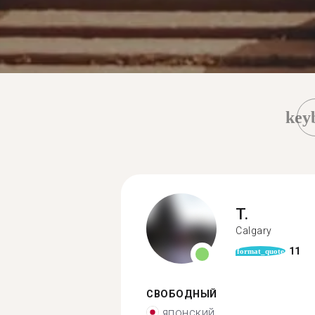
key
T.
Calgary
11
format_quote
СВОБОДНЫЙ
японский