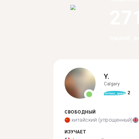
27
людей, з
Y.
Calgary
2
format_quote
СВОБОДНЫЙ
китайский (упрощенный)
ИЗУЧАЕТ