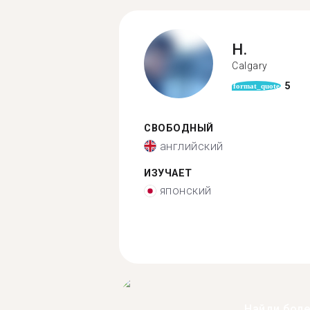
H.
Calgary
5
format_quote
СВОБОДНЫЙ
английский
ИЗУЧАЕТ
японский
Найди бол