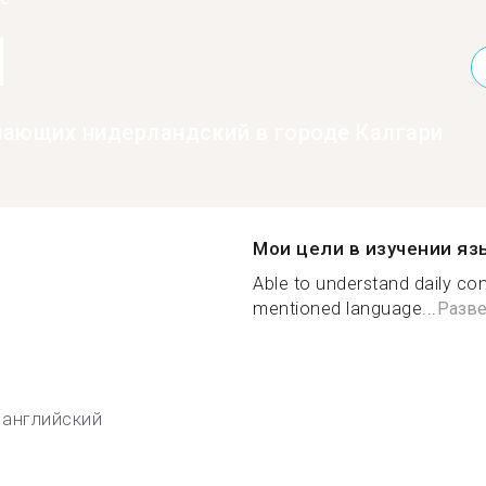
1
нающих нидерландский в городе Калгари
Мои цели в изучении яз
Able to understand daily con
mentioned language...
Разве
английский