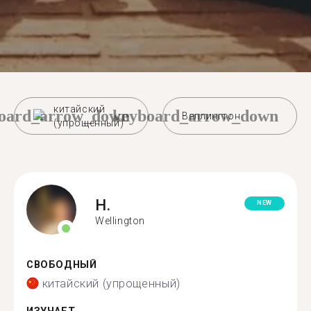
китайский
oard_arrow_down
keyboard_arrow_down
Веллингтон
(упрощенный)
H.
NEW
Wellington
СВОБОДНЫЙ
китайский (упрощенный)