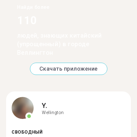
Найди более
110
людей, знающих китайский
(упрощенный) в городе
Веллингтон
Скачать приложение
Y.
Wellington
СВОБОДНЫЙ