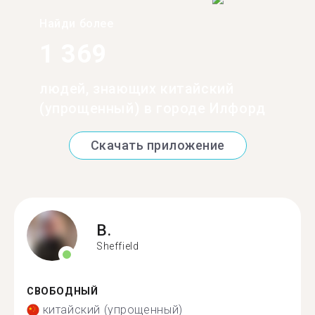
Найди более
1 369
людей, знающих китайский
(упрощенный) в городе Илфорд
Скачать приложение
B.
Sheffield
СВОБОДНЫЙ
китайский (упрощенный)