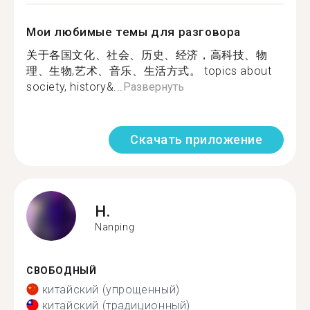
Мои любимые темы для разговора
关于各国文化、社会、历史、经济，高科技、物
理、生物,艺术、音乐、生活方式。 topics about
society, history&...
Развернуть
Скачать приложение
H.
Nanping
СВОБОДНЫЙ
китайский (упрощенный)
китайский (традиционный)