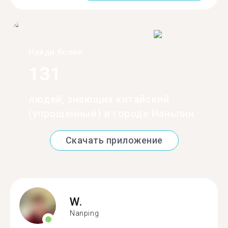
Найди более
131
людей, знающих китайский
(упрощенный) в городе Наньпин
Скачать приложение
W.
Nanping