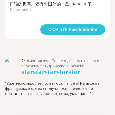
口语的提高。还有对国外的一些shengjuo了...
Развернуть
Скачать приложение
Aria
использует Tandem для подготовки к
программе студенческого обмена.
star
star
star
star
star
"​​Уже несколько лет пользуюсь Tandem! Раньше на
французском еле как получалось предложение
составить, а теперь говорю, не задумываясь!"