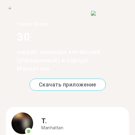
Найди более
30
людей, знающих китайский
(упрощенный) в городе
Манхэттен
Скачать приложение
T.
Manhattan