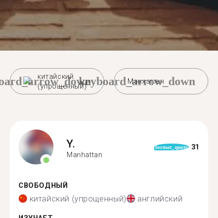
китайский
oard_arrow_down
keyboard_arrow_down
Манхэттен
(упрощенный)
Y.
31
format_quote
Manhattan
СВОБОДНЫЙ
китайский (упрощенный)
английский