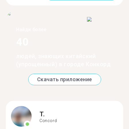
Найди более
40
людей, знающих китайский
(упрощенный) в городе Конкорд
Скачать приложение
T.
Concord