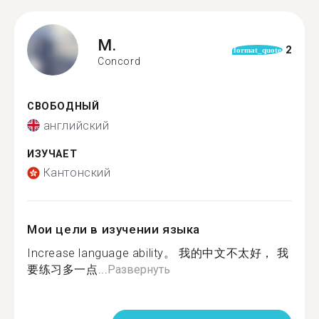
M.
2
format_quote
Concord
СВОБОДНЫЙ
английский
ИЗУЧАЕТ
Кантонский
Мои цели в изучении языка
Increase language ability。 我的中文不太好， 我
要练习多一点...
Развернуть