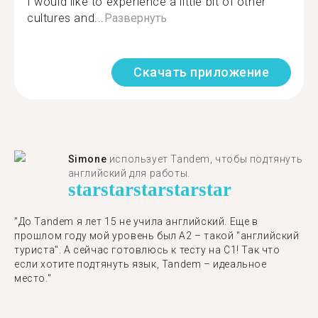
I would like to experience a little bit of other
cultures and...
Развернуть
Скачать приложение
Simone
использует Tandem, чтобы подтянуть
английский для работы.
star
star
star
star
star
"До Tandem я лет 15 не учила английский. Еще в
прошлом году мой уровень был A2 – такой "английский
туриста". А сейчас готовлюсь к тесту на C1! Так что
если хотите подтянуть язык, Tandem – идеальное
место."