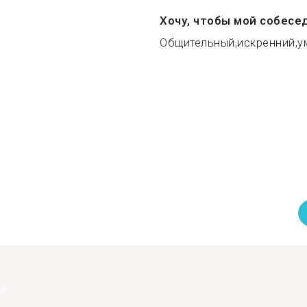
Хочу, чтобы мой собесе
Общительный,искренний,ум
ее