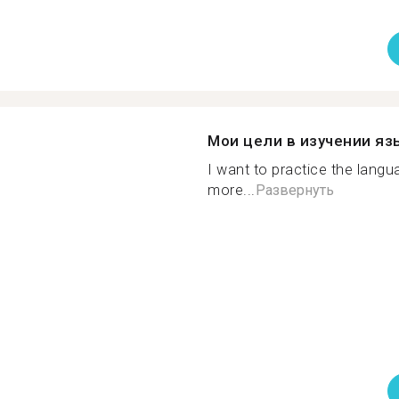
Мои цели в изучении яз
I want to practice the langu
more...
Развернуть