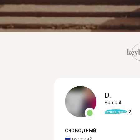
key
D.
Barnaul
2
format_quote
СВОБОДНЫЙ
русский