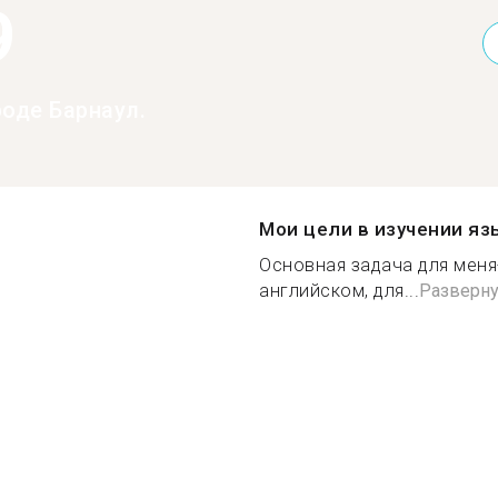
9
роде Барнаул.
Мои цели в изучении яз
Основная задача для меня
английском, для...
Разверну