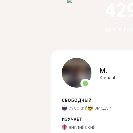
42
чел. в го
M.
Barnaul
СВОБОДНЫЙ
русский
эмодзи
ИЗУЧАЕТ
английский