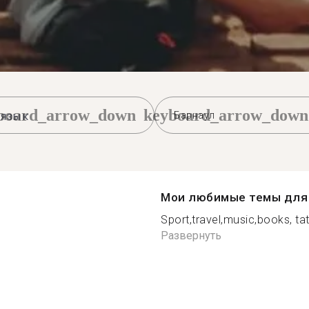
board_arrow_down
keyboard_arrow_down
Барнаул
Мои любимые темы для 
Sport,travel,music,books, t
Развернуть