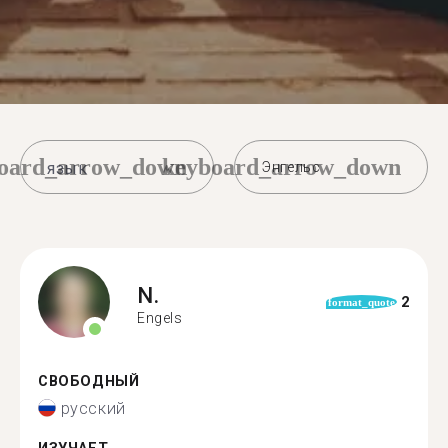
oard_arrow_down
keyboard_arrow_down
Энгельс
N.
2
format_quote
Engels
СВОБОДНЫЙ
русский