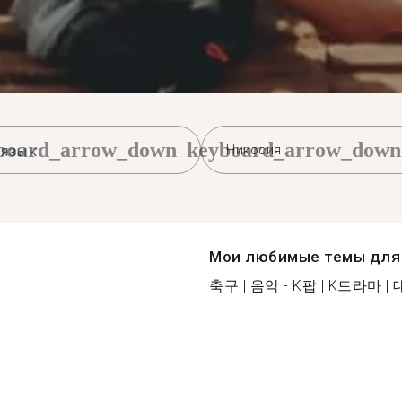
board_arrow_down
keyboard_arrow_down
Никосия
Мои любимые темы для 
축구 | 음악 - K팝 | K드라마 |