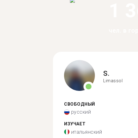
1 
чел. в го
S.
Limassol
СВОБОДНЫЙ
русский
ИЗУЧАЕТ
итальянский