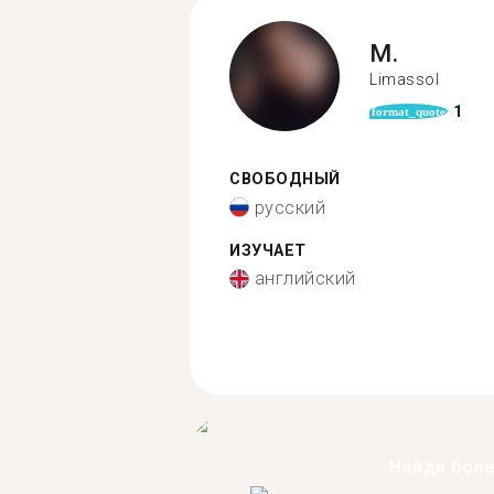
M.
Limassol
1
format_quote
СВОБОДНЫЙ
русский
ИЗУЧАЕТ
английский
Найди бол