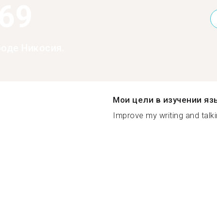
369
роде Никосия.
Мои цели в изучении яз
Improve my writing and talking