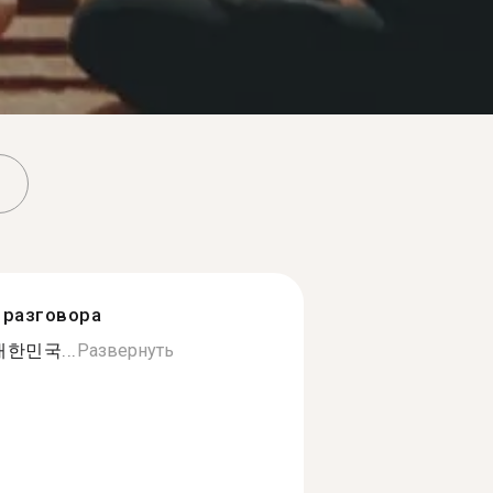
разговора
 대한민국...
Развернуть