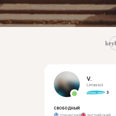
key
V.
Limassol
3
format_quote
СВОБОДНЫЙ
греческий
английский