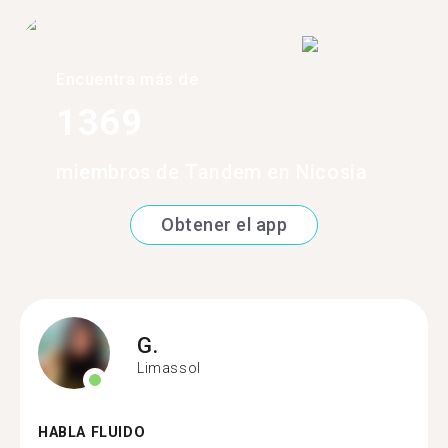
Encuentra más de
1369
miembros de Tandem en Nicosia
Obtener el app
G.
Limassol
HABLA FLUIDO