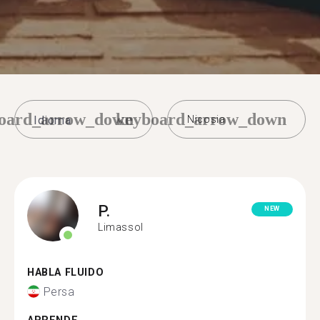
oard_arrow_down
keyboard_arrow_down
Nicosia
P.
NEW
Limassol
HABLA FLUIDO
Persa