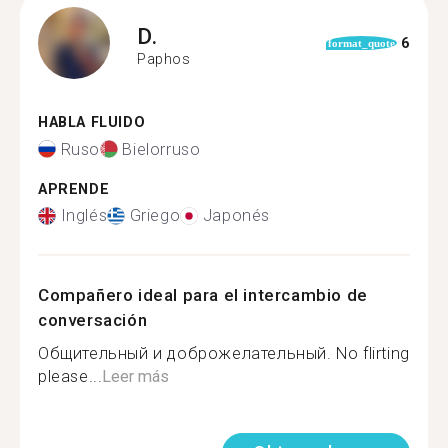
D.
6
format_quote
Paphos
HABLA FLUIDO
Ruso
Bielorruso
APRENDE
Inglés
Griego
Japonés
Compañero ideal para el intercambio de
conversación
Общительный и доброжелательный. No flirting
please...
Leer más