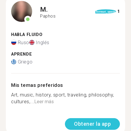
M.
1
format_quote
Paphos
HABLA FLUIDO
Ruso
Inglés
APRENDE
Griego
Mis temas preferidos
Art, music, history, sport, traveling, philosophy,
cultures,...
Leer más
Obtener la app