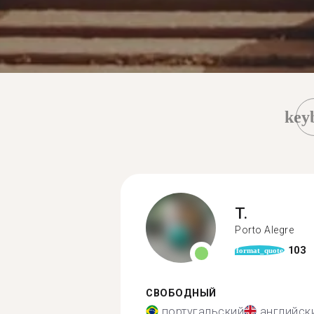
key
T.
Porto Alegre
103
format_quote
СВОБОДНЫЙ
португальский
английск