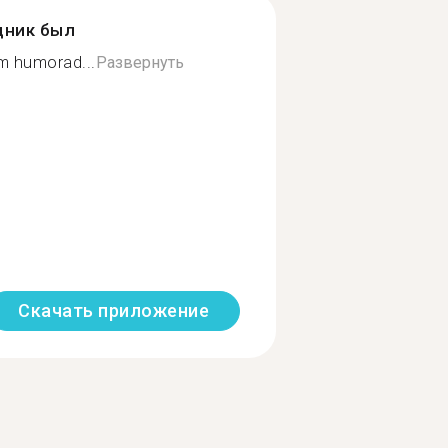
дник был
m humorad...
Развернуть
Скачать приложение