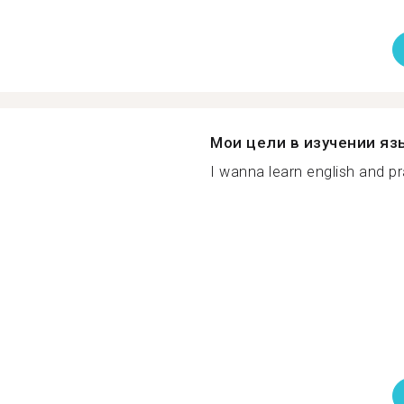
Мои цели в изучении яз
I wanna learn english and pr