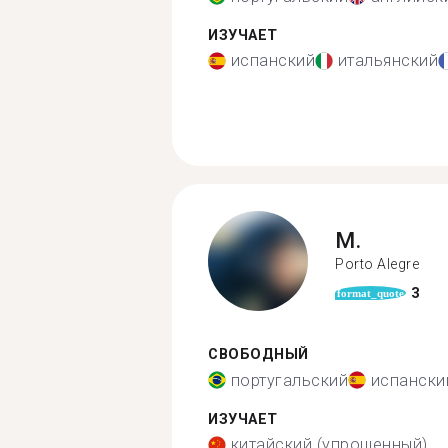
ИЗУЧАЕТ
испанский
итальянский
M.
Porto Alegre
3
format_quote
СВОБОДНЫЙ
португальский
испански
ИЗУЧАЕТ
китайский (упрощенный)