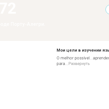
072
роде Порту-Алегри.
Мои цели в изучении яз
O melhor possível...aprender
para...
Развернуть