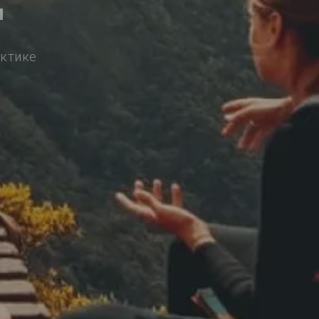
и
актике