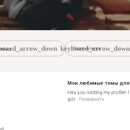
board_arrow_down
keyboard_arrow_down
Порту-Алегри
Мои любимые темы для 
Hey you visiting my profile!
got...
Развернуть
ий