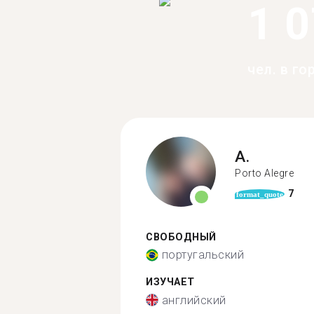
1 
чел. в го
A.
Porto Alegre
7
format_quote
СВОБОДНЫЙ
португальский
ИЗУЧАЕТ
английский