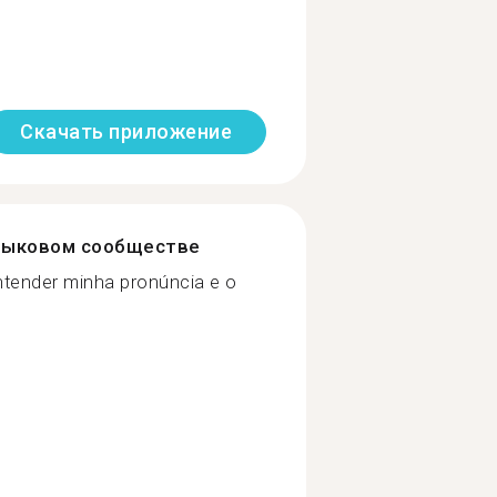
Скачать приложение
зыковом сообществе
ntender minha pronúncia e o