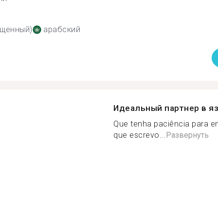
ощенный)
арабский
Идеальный партнер в я
Que tenha paciência para e
que escrevo...
Развернуть