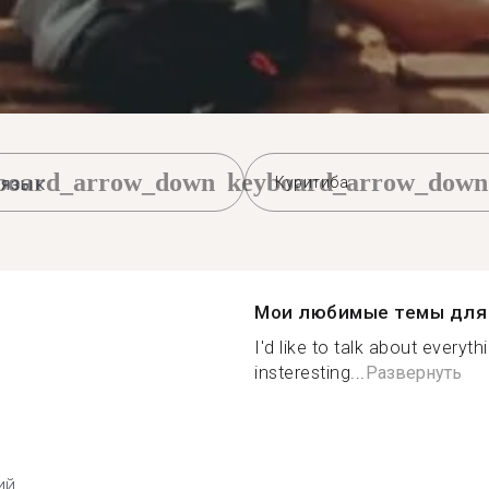
board_arrow_down
keyboard_arrow_down
Куритиба
Мои любимые темы для 
I'd like to talk about everyth
insteresting...
Развернуть
ий