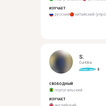
ИЗУЧАЕТ
русский
китайский (упр
S.
Curitiba
3
format_quote
СВОБОДНЫЙ
португальский
ИЗУЧАЕТ
английский