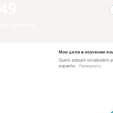
949
роде Куритиба.
Мои цели в изучении яз
Quero adquirir vocabulário p
espanho...
Развернуть