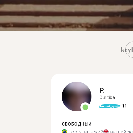
key
P.
Curitiba
11
format_quote
СВОБОДНЫЙ
португальский
английск