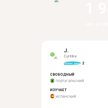
1 
чел. в го
J.
Curitiba
2
format_quote
СВОБОДНЫЙ
португальский
ИЗУЧАЕТ
испанский