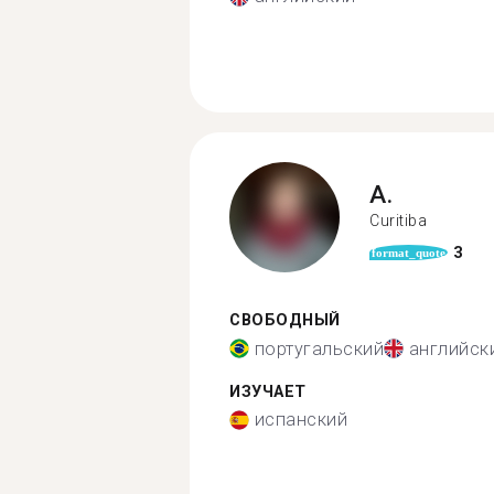
A.
Curitiba
3
format_quote
СВОБОДНЫЙ
португальский
английск
ИЗУЧАЕТ
испанский