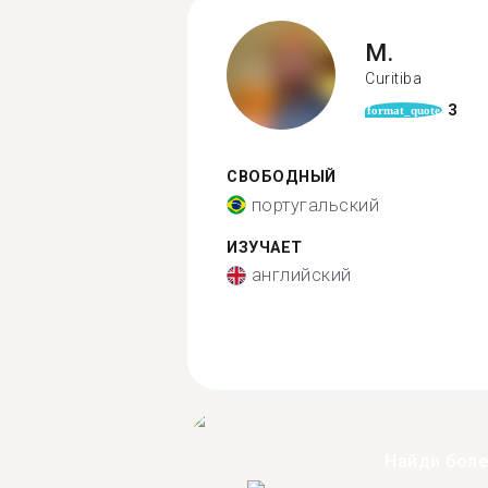
M.
Curitiba
3
format_quote
СВОБОДНЫЙ
португальский
ИЗУЧАЕТ
английский
Найди бол