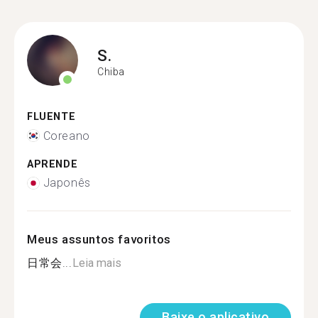
S.
Chiba
FLUENTE
Coreano
APRENDE
Japonês
Meus assuntos favoritos
日常会...
Leia mais
Baixe o aplicativo