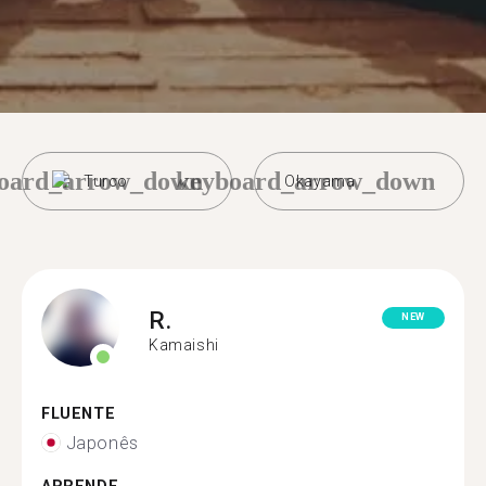
oard_arrow_down
keyboard_arrow_down
Turco
Okayama
R.
NEW
Kamaishi
FLUENTE
Japonês