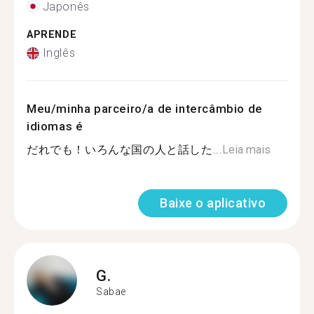
Japonês
APRENDE
Inglês
Meu/minha parceiro/a de intercâmbio de
idiomas é
だれでも！いろんな国の人と話した...
Leia mais
Baixe o aplicativo
G.
Sabae