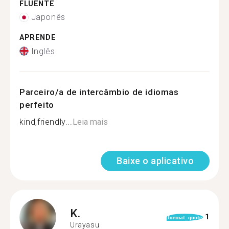
FLUENTE
Japonês
APRENDE
Inglês
Parceiro/a de intercâmbio de idiomas
perfeito
kind,friendly...
Leia mais
Baixe o aplicativo
K.
1
format_quote
Urayasu