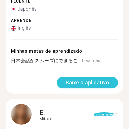
FLUENTE
Japonês
APRENDE
Inglês
Minhas metas de aprendizado
日常会話がスムーズにできるこ...
Leia mais
Baixe o aplicativo
E.
1
format_quote
Mitaka