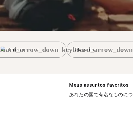
board_arrow_down
keyboard_arrow_down
Italiano
Okayama
Meus assuntos favoritos
あなたの国で有名なものについ