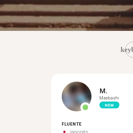
key
M.
Maebashi
NEW
FLUENTE
Japonês