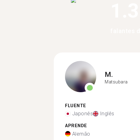
1.
falantes 
M.
Matsubara
FLUENTE
Japonês
Inglês
APRENDE
Alemão