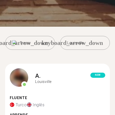
oard_arrow_down
keyboard_arrow_down
Turco
Louisville
A.
NEW
Louisville
FLUENTE
Turco
Inglês