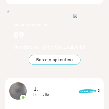
Encontre mais de
89
falantes de turco em Louisville
Baixe o aplicativo
J.
2
format_quote
Louisville