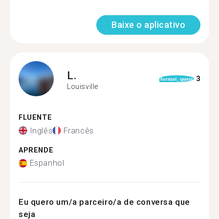
Baixe o aplicativo
L.
3
format_quote
Louisville
FLUENTE
Inglês
Francês
APRENDE
Espanhol
Eu quero um/a parceiro/a de conversa que
seja